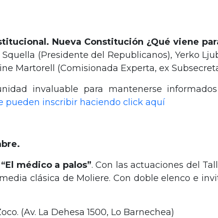
stitucional. Nueva Constitución ¿Qué viene par
quella (Presidente del Republicanos), Yerko Ljub
rine Martorell (Comisionada Experta, ex Subsecreta
unidad invaluable para mantenerse informado
e pueden inscribir haciendo click aquí
mbre.
 “El médico a palos”
. Con las actuaciones del Ta
media clásica de Moliere. Con doble elenco e invi
oco. (Av. La Dehesa 1500, Lo Barnechea)