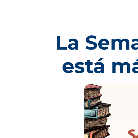
La Sema
está m