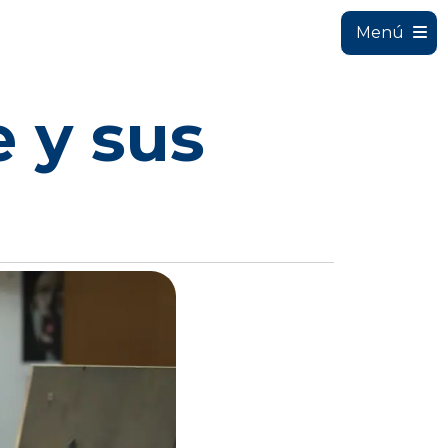
Menú
e y sus