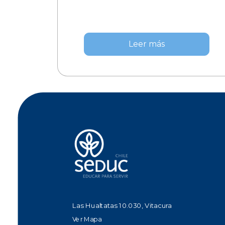
Leer más
Las Hualtatas 10.030, Vitacura
Ver Mapa