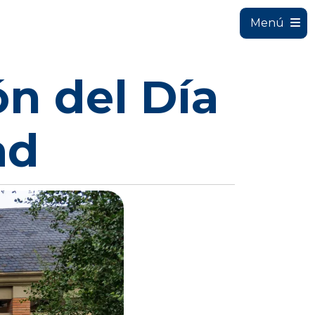
Menú
n del Día
ad