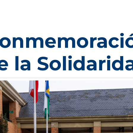
 conmemoració
e la Solidarid