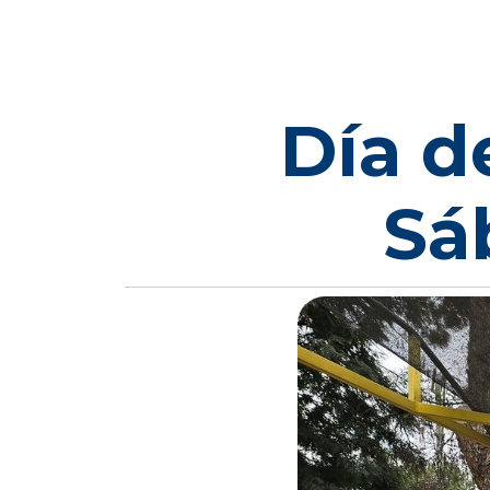
Día d
Sá