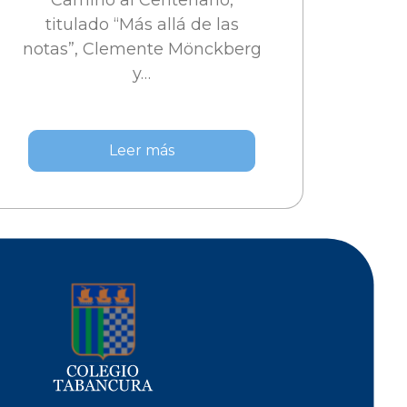
Camino al Centenario,
titulado “Más allá de las
notas”, Clemente Mönckberg
y…
Leer más