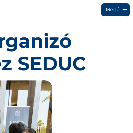
Menú
rganizó
rez SEDUC