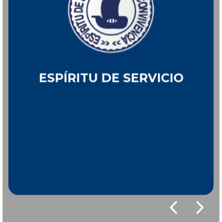
de un mero talento natural. Por medio de la práctica
de un deporte crece en virtudes como la
perseverancia, la fortaleza y el trabajo en equipo. Se
esfuerza cada día por mejorar y entrena con
compromiso y dedicación. Siente orgullo en
representar a su colegio y al competir refleja todos
los valores que el colegio intenta transmitir a sus
ESPÍRITU DEPORTIVO
alumnos.