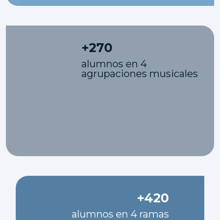
+
270
alumnos en 4
agrupaciones musicales
+
420
alumnos en 4 ramas