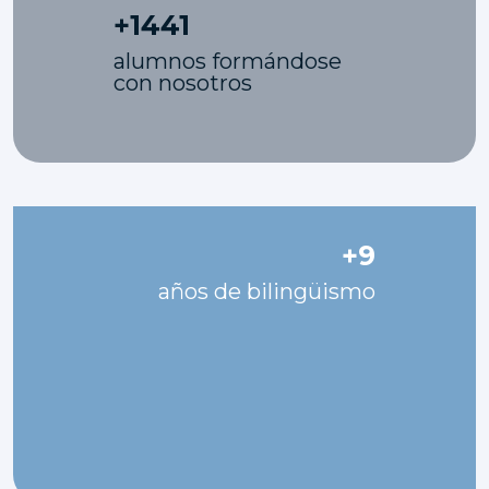
+
1441
alumnos formándose
con nosotros
+
9
años de bilingüismo